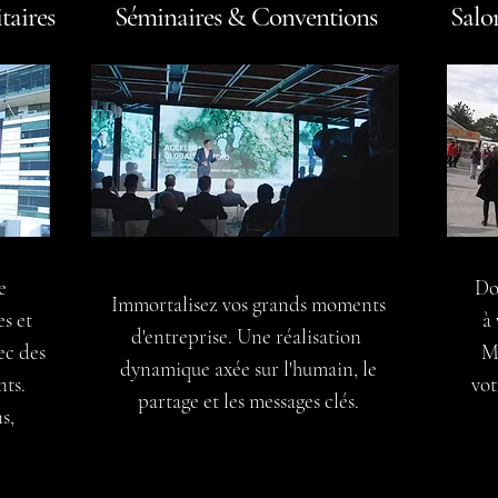
taires
Séminaires & Conventions
Salo
e
Do
Immortalisez vos grands moments
s et
à 
d'entreprise. Une réalisation
ec des
Met
dynamique axée sur l'humain, le
ts.
vot
partage et les messages clés.
s,