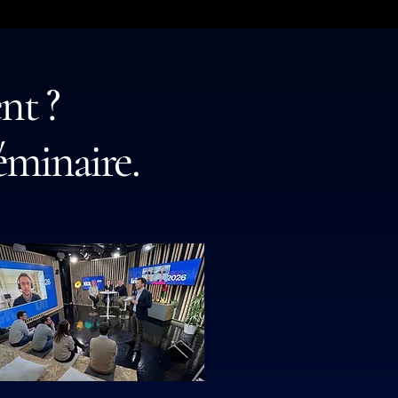
nt ?
séminaire.