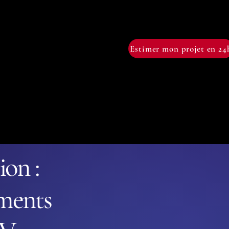
Estimer mon projet en 24
tions générales de ventes
More
on :
ements