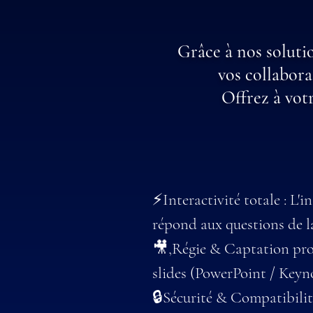
Grâce à nos soluti
vos collabora
Offrez à votr
⚡Interactivité totale : L'i
répond aux questions de la
🎥,Régie & Captation pro 
slides (PowerPoint / Keyno
🔒Sécurité & Compatibilit