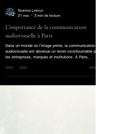
Noémie Lebrun
21 mai
3 min de lecture
L’importance de la communication
audiovisuelle à Paris
Dans un monde où l’image prime, la communication
audiovisuelle est devenue un levier incontournable pour
les entreprises, marques et institutions. À Paris,
capitale dynamique et centre économique majeur, cette
forme de communication prend une dimension toute
particulière. Elle permet de capter l’attention, de
transmettre un message clair et de créer un lien fort
avec votre audience. En tant qu’expert en réalisation
audiovisuelle, je vous explique pourquoi investir dans
la vid