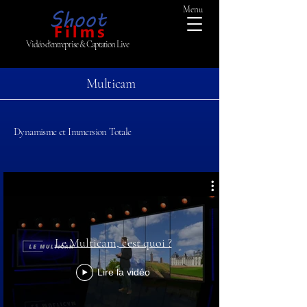
Menu
Vidéo d'entreprise & Captation Live
Multicam
Dynamisme et Immersion Totale
Le Multicam, c'est quoi ?
Lire la vidéo