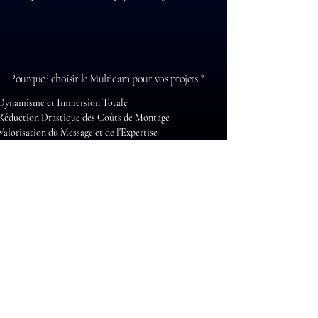
Pourquoi choisir le Multicam pour vos projets ?
Dynamisme et Immersion Totale
Réduction Drastique des Coûts de Montage
Valorisation du Message et de l'Expertise
Sécurité et Continuité du Direct
contact@shootfilms.tv
romuald@shootfilms.tv
07 77 93 06 36